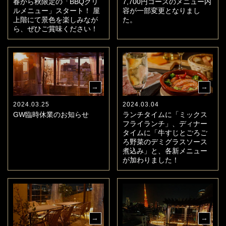
春から秋限定の「BBQグリ
7,700円コースのメニュー内
ルメニュー」スタート！ 屋
容が一部変更となりまし
上階にて景色を楽しみなが
た。
ら、ぜひご賞味ください！
2024.03.25
2024.03.04
GW臨時休業のお知らせ
ランチタイムに「ミックス
フライランチ」、ディナー
タイムに「牛すじとごろご
ろ野菜のデミグラスソース
煮込み」と、各新メニュー
が加わりました！