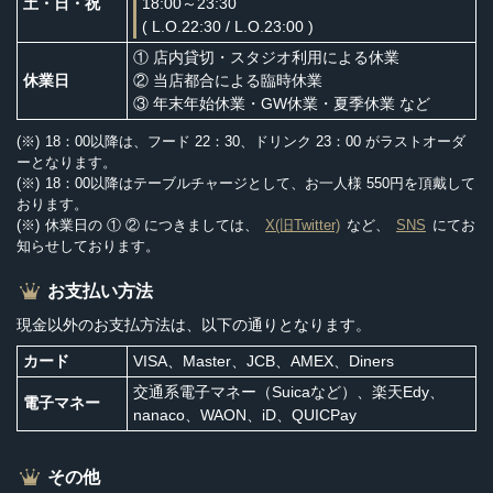
土・日・祝
18:00～23:30
( L.O.22:30 / L.O.23:00 )
① 店内貸切・スタジオ利用による休業
休業日
② 当店都合による臨時休業
③ 年末年始休業・GW休業・夏季休業 など
18：00以降は、フード 22：30、ドリンク 23：00 がラストオーダ
ーとなります。
18：00以降はテーブルチャージとして、お一人様 550円を頂戴して
おります。
休業日の ① ② につきましては、
X(旧Twitter)
など、
SNS
にてお
知らせしております。
お支払い方法
現金以外のお支払方法は、以下の通りとなります。
カード
VISA、Master、JCB、AMEX、Diners
交通系電子マネー（Suicaなど）、楽天Edy、
電子マネー
nanaco、WAON、iD、QUICPay
その他