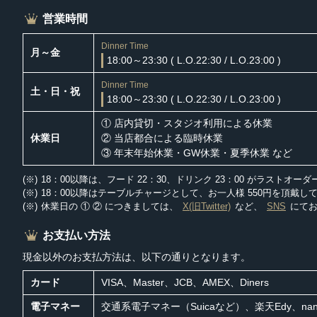
営業時間
Dinner Time
月～金
18:00～23:30
( L.O.22:30 / L.O.23:00 )
Dinner Time
土・日・祝
18:00～23:30
( L.O.22:30 / L.O.23:00 )
① 店内貸切・スタジオ利用による休業
休業日
② 当店都合による臨時休業
③ 年末年始休業・GW休業・夏季休業 など
18：00以降は、フード 22：30、ドリンク 23：00 がラストオー
18：00以降はテーブルチャージとして、お一人様 550円を頂戴し
休業日の ① ② につきましては、
X(旧Twitter)
など、
SNS
にて
お支払い方法
現金以外のお支払方法は、以下の通りとなります。
カード
VISA、Master、JCB、AMEX、Diners
電子マネー
交通系電子マネー（Suicaなど）、楽天Edy、nana